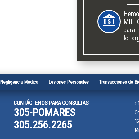
Hemo
MILL
para 
lo la
Negligencia Médica
Lesiones Personales
Transacciones de Bi
CONTÁCTENOS PARA CONSULTAS
Of
305-POMARES
C
12
305.256.2265
Mi