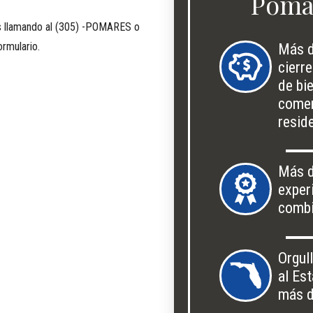
Poma
 llamando al (305) -POMARES o
ormulario.
Más d
cierr
de bi
comer
resid
Más d
exper
comb
Orgul
al Es
más d