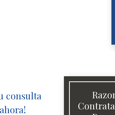
Razo
u consulta
Contrata
 ahora!