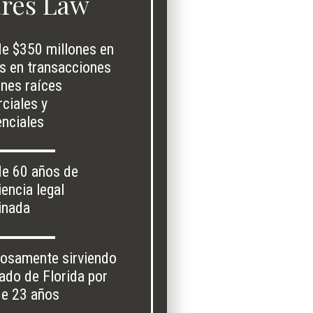
res Law
e $350 millones en
es en transacciones
enes raíces
ciales y
enciales
e 60 años de
iencia legal
inada
losamente sirviendo
tado de Florida por
e 23 años